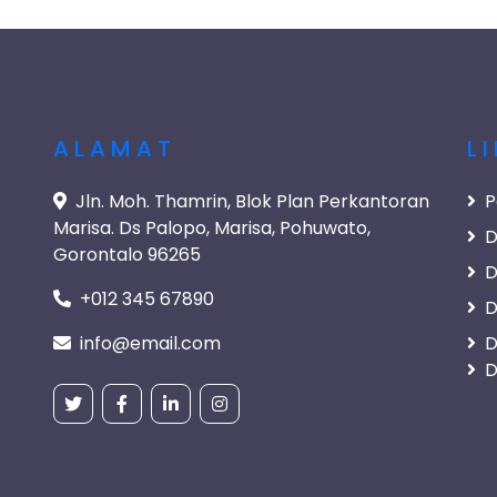
ALAMAT
L
Jln. Moh. Thamrin, Blok Plan Perkantoran
P
Marisa. Ds Palopo, Marisa, Pohuwato,
D
Gorontalo 96265
D
+012 345 67890
D
info@email.com
D
D